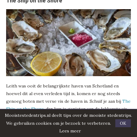
The Ship on the Shore
Leith was ooit de belangrijkste haven van Schotland en
hoewel dit al even verleden tijd is, komen er nog steeds
genoeg boten met verse vis de haven in. Schuif je aan bij
The
Ship on the Shore
, dan kun je genieten van de lekkerste vis
Mooistestedentrips.nl deelt tips over de mooiste stedentrips.
en zeevruchten. Bestel oesters, krab, kreeft of trakteer
We gebruiken cookies om je bezoek te verbeteren.
OK
jezelf op fruits-de-mer.
Lees meer
Toast