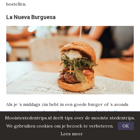
bestellen.
La Nueva Burguesa
Als je ’s middags zin hebt in een goede burger of ’s avonds
eens voor iets anders wilt gaan dan tapas, dan is
La Nueva
Mooistestedentrips.nl deelt tips over de mooiste stedentrips.
Burguesa
in
Santa Catalina
een goede keuze. Het interieur is
We gebruiken cookies om je bezoek te verbeteren.
OK
relaxt en de burgers zijn gigantisch. Er zijn verschillende
Lees meer
opties, ook vegan en vegetariërs. De kaart wisselt