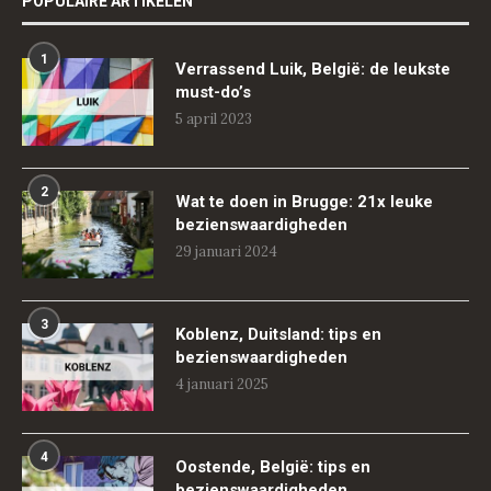
POPULAIRE ARTIKELEN
1
Verrassend Luik, België: de leukste
must-do’s
5 april 2023
2
Wat te doen in Brugge: 21x leuke
bezienswaardigheden
29 januari 2024
3
Koblenz, Duitsland: tips en
bezienswaardigheden
4 januari 2025
4
Oostende, België: tips en
bezienswaardigheden