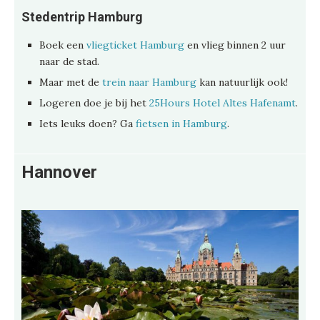
Stedentrip Hamburg
Boek een
vliegticket Hamburg
en vlieg binnen 2 uur
naar de stad.
Maar met de
trein naar Hamburg
kan natuurlijk ook!
Logeren doe je bij het
25Hours Hotel Altes Hafenamt
.
Iets leuks doen? Ga
fietsen in Hamburg
.
Hannover