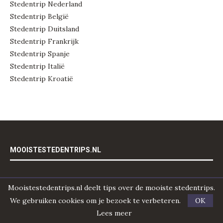
Stedentrip Nederland
Stedentrip België
Stedentrip Duitsland
Stedentrip Frankrijk
Stedentrip Spanje
Stedentrip Italië
Stedentrip Kroatië
MOOISTESTEDENTRIPS.NL
Over Mooistestedentrips.nl
Mooistestedentrips.nl deelt tips over de mooiste stedentrips.
Plan je stedentrip
We gebruiken cookies om je bezoek te verbeteren.
OK
Alle bestemmingen
Lees meer
Nieuwsbrief