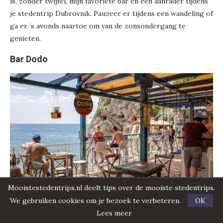
is, zonder twijfel, mijn favoriete bar en een aanrader tijdens
je stedentrip Dubrovnik. Pauzeer er tijdens een wandeling of
ga er ’s avonds naartoe om van de zonsondergang te
genieten.
Bar Dodo
Mooistestedentrips.nl deelt tips over de mooiste stedentrips.
Ook al zo leuk gelegen en ontzettend sfeervol is
Bar Dodo
,
We gebruiken cookies om je bezoek te verbeteren.
OK
een echte beach bar, gelegen aan het Sulic strand net achter
Lees meer