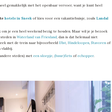
eel gemakkelijk met het openbaar vervoer, want je kunt heel
ste
hotels in Sneek
of kies voor een vakantiehuisje, zoals
Landal
 om je een heel weekend bezig te houden. Maar wil je je bezoek
 steden in
Waterland van Friesland
, dan is dat helemaal niet
Sneek met de trein naar bijvoorbeeld
IJlst
,
Hindeloopen
,
Stavoren
of
 vlakbij.
 andere steden) met
een sloepje
,
(huur)fiets
of
echopper
.