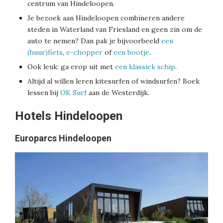
centrum van Hindeloopen.
Je bezoek aan Hindeloopen combineren andere
steden in Waterland van Friesland en geen zin om de
auto te nemen? Dan pak je bijvoorbeeld
een
(huur)fiets
,
e-chopper
of
een bootje
.
Ook leuk: ga erop uit met
een klassiek schip
.
Altijd al willen leren kitesurfen of windsurfen? Boek
lessen bij
OK Surf
aan de Westerdijk.
Hotels Hindeloopen
Europarcs Hindeloopen