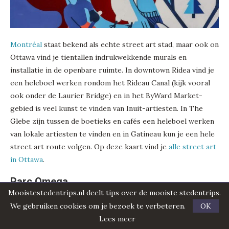
Montréal
staat bekend als echte street art stad, maar ook on
Ottawa vind je tientallen indrukwekkende murals en
installatie in de openbare ruimte. In downtown Ridea vind je
een heleboel werken rondom het Rideau Canal (kijk vooral
ook onder de Laurier Bridge) en in het ByWard Market-
gebied is veel kunst te vinden van Inuit-artiesten. In The
Glebe zijn tussen de boetieks en cafés een heleboel werken
van lokale artiesten te vinden en in Gatineau kun je een hele
street art route volgen. Op deze kaart vind je
alle street art
in Ottawa
.
Parc Omega
Mooistestedentrips.nl deelt tips over de mooiste stedentrips.
We gebruiken cookies om je bezoek te verbeteren.
OK
Lees meer