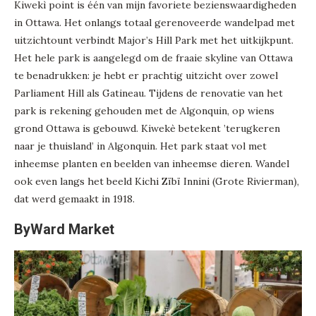
Kiwekì point is één van mijn favoriete bezienswaardigheden
in Ottawa. Het onlangs totaal gerenoveerde wandelpad met
uitzichtount verbindt Major’s Hill Park met het uitkijkpunt.
Het hele park is aangelegd om de fraaie skyline van Ottawa
te benadrukken: je hebt er prachtig uitzicht over zowel
Parliament Hill als Gatineau. Tijdens de renovatie van het
park is rekening gehouden met de Algonquin, op wiens
grond Ottawa is gebouwd. Kiwekè betekent ’terugkeren
naar je thuisland’ in Algonquin. Het park staat vol met
inheemse planten en beelden van inheemse dieren. Wandel
ook even langs het beeld Kichi Zïbï Innini (Grote Rivierman),
dat werd gemaakt in 1918.
ByWard Market