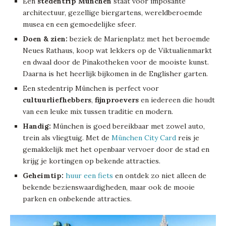
Een
stedentrip München
staat voor imposante
architectuur, gezellige biergartens, wereldberoemde
musea en een gemoedelijke sfeer.
Doen & zien:
beziek de Marienplatz met het beroemde
Neues Rathaus, koop wat lekkers op de Viktualienmarkt
en dwaal door de Pinakotheken voor de mooiste kunst.
Daarna is het heerlijk bijkomen in de Englisher garten.
Een stedentrip München is perfect voor
cultuurliefhebbers
,
fijnproevers
en iedereen die houdt
van een leuke mix tussen traditie en modern.
Handig:
München is goed bereikbaar met zowel auto,
trein als vliegtuig. Met de
München City Card
reis je
gemakkelijk met het openbaar vervoer door de stad en
krijg je kortingen op bekende attracties.
Geheimtip:
huur een fiets
en ontdek zo niet alleen de
bekende bezienswaardigheden, maar ook de mooie
parken en onbekende attracties.