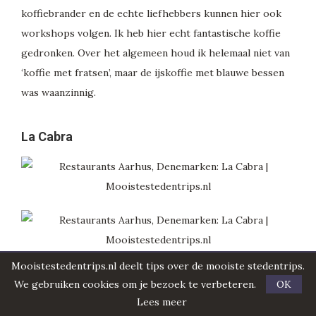
koffiebrander en de echte liefhebbers kunnen hier ook
workshops volgen. Ik heb hier echt fantastische koffie
gedronken. Over het algemeen houd ik helemaal niet van
‘koffie met fratsen’, maar de ijskoffie met blauwe bessen
was waanzinnig.
La Cabra
Mooistestedentrips.nl deelt tips over de mooiste stedentrips.
La Cabra
is één van de populairste cafés in Aarhus,
We gebruiken cookies om je bezoek te verbeteren.
OK
gelegen middenin het bruisende Latinerkvarteret. Naast
Lees meer
een café is La Cabra ook een bakkerij en je koopt hier de