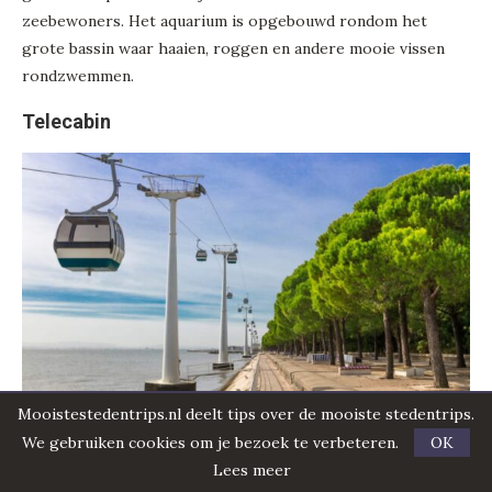
zeebewoners. Het aquarium is opgebouwd rondom het
grote bassin waar haaien, roggen en andere mooie vissen
rondzwemmen.
Telecabin
Mooistestedentrips.nl deelt tips over de mooiste stedentrips.
Als je dan toch in Parque de Naçoes bent, kun je meteen een
We gebruiken cookies om je bezoek te verbeteren.
OK
ritje in de
Telecabin
maken. Deze kabelbaan ligt aan de rand
Lees meer
van het Pavilhão Atlántico en tijdens het ritje heb je uitzicht