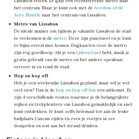
Lissabon reizen. Er gaat een rechtstreekse metro naar
het centrum. Maar je kunt ook met de
Aerobus of de
Aero Shuttle
naar het centrum van Lissabon.
Metro van Lissabon
De ideale manier om tijdens je vakantie Lissabon de stad
te verkennen is de
metro
. Deze zijn punctueel en je kunt
er bijna overal mee komen. Dagkaarten voor de metro
zijn erg goedkoop. Als je een
Lisboa Card
hebt, maak je
gratis gebruik van de metro en het andere openbaar
vervoer in en rond de stad.
Hop on hop off
Heb je een weekendje Lissabon gepland, maar wil je wel
veel zien? Dan is de
hop on hop off bus
een uitkomst. Er
zijn 4 verschillende routes waarmee je de belangrijkste
wijken en trekpleisters van Lissabon gemakkelijk en snel
kunt ontdekken. Je kunt zelfs helemaal tot aan de leuke
badplaats Cascais rijden en even je voetjes in zee
dompelen en wat aan het strand drinken.