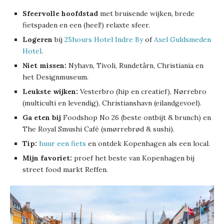
Sfeervolle hoofdstad
met bruisende wijken, brede
fietspaden en een (heel!) relaxte sfeer.
Logeren
bij
25hours Hotel Indre By
of
Axel Guldsmeden
Hotel
.
Niet missen:
Nyhavn, Tivoli, Rundetårn, Christiania en
het Designmuseum.
Leukste wijken:
Vesterbro (hip en creatief), Nørrebro
(multiculti en levendig), Christianshavn (eilandgevoel).
Ga eten bij
Foodshop No 26 (beste ontbijt & brunch) en
The Royal Smushi Café (smørrebrød & sushi).
Tip:
huur een fiets
en ontdek Kopenhagen als een local.
Mijn favoriet:
proef het beste van Kopenhagen bij
street food markt Reffen.