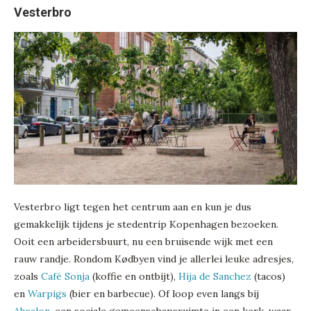
Vesterbro
Vesterbro ligt tegen het centrum aan en kun je dus
gemakkelijk tijdens je stedentrip Kopenhagen bezoeken.
Ooit een arbeidersbuurt, nu een bruisende wijk met een
rauw randje. Rondom Kødbyen vind je allerlei leuke adresjes,
zoals
Café Sonja
(koffie en ontbijt),
Hija de Sanchez
(tacos)
en
Warpigs
(bier en barbecue). Of loop even langs bij
Absalon
, een sociale gemeenschapsruimte in een kerk, waar