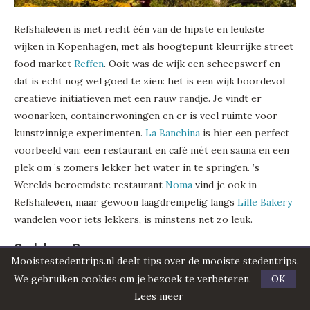
Refshaleøen is met recht één van de hipste en leukste
wijken in Kopenhagen, met als hoogtepunt kleurrijke street
food market
Reffen
. Ooit was de wijk een scheepswerf en
dat is echt nog wel goed te zien: het is een wijk boordevol
creatieve initiatieven met een rauw randje. Je vindt er
woonarken, containerwoningen en er is veel ruimte voor
kunstzinnige experimenten.
La Banchina
is hier een perfect
voorbeeld van: een restaurant en café mét een sauna en een
plek om ’s zomers lekker het water in te springen. ’s
Werelds beroemdste restaurant
Noma
vind je ook in
Refshaleøen, maar gewoon laagdrempelig langs
Lille Bakery
wandelen voor iets lekkers, is minstens net zo leuk.
Carlsberg Byen
Mooistestedentrips.nl deelt tips over de mooiste stedentrips.
We gebruiken cookies om je bezoek te verbeteren.
OK
Lees meer