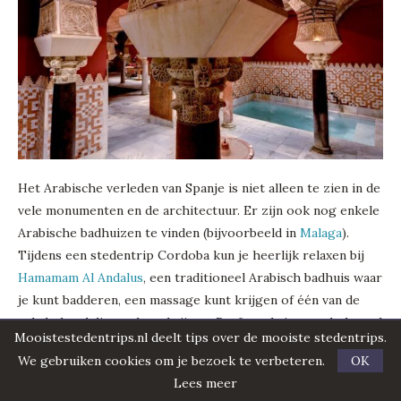
Het Arabische verleden van Spanje is niet alleen te zien in de
vele monumenten en de architectuur. Er zijn ook nog enkele
Arabische badhuizen te vinden (bijvoorbeeld in
Malaga
).
Tijdens een stedentrip Cordoba kun je heerlijk relaxen bij
Hamamam Al Andalus
, een traditioneel Arabisch badhuis waar
je kunt badderen, een massage kunt krijgen of één van de
vele behandelingen kunt krijgen. Perfect als je even helemaal
Mooistestedentrips.nl deelt tips over de mooiste stedentrips.
wilt bijkomen.
We gebruiken cookies om je bezoek te verbeteren.
OK
Museo Arqueológico de Córdoba
Lees meer