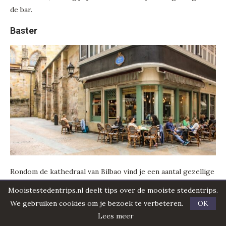
de bar.
Baster
Rondom de kathedraal van Bilbao vind je een aantal gezellige
terrasjes. Wat mij betreft is het piepkleine
Baster
de
Mooistestedentrips.nl deelt tips over de mooiste stedentrips.
leukste, want deze is letterlijk tegen de kerk aangebouwd.
We gebruiken cookies om je bezoek te verbeteren.
OK
De locals komen hier graag koffie drinken of ’s middags een
Lees meer
aperitief met wat lekkers erbij. Je kunt er op je gemakje