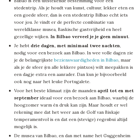
Bilbao is een uitstekende bestemming voor een
stedentrip. Als je houdt van kunst, cultuur, lekker eten en
een goede sfeer, dan is een stedentrip Bilbao echt iets
voor jou. Je vindt er de perfecte combinatie van
wereldklasse musea, Baskische gastvrijheid en heel
gezellige wijken.
In Bilbao verveel je je geen minuut
.
Je hebt
drie dagen, met minimaal twee nachten
,
nodig voor een bezoek aan Bilbao. In wee volle dagen zie
je de belangrijkste
bezienswaardigheden in Bilbao
, maar
als je de sfeer (en alle lekkere pintxos) wilt meepakken is
een dagje extra een aanrader. Dan kun je bijvoorbeeld
ook nog naar het leuke Portugalete.
Voor het beste klimaat zijn de maanden
april tot en met
september
ideaal voor een bezoek aan Bilbao, waarbij de
hoogzomer warm én druk kan zijn. Maar houdt er wel
rekening mee dat het weer aan de Golf van Biskaje
temperamentvol is en dat een (stevige) regenbui altijd
mogelijk is.
De musea van Bilbao, en dan met name het Guggenheim