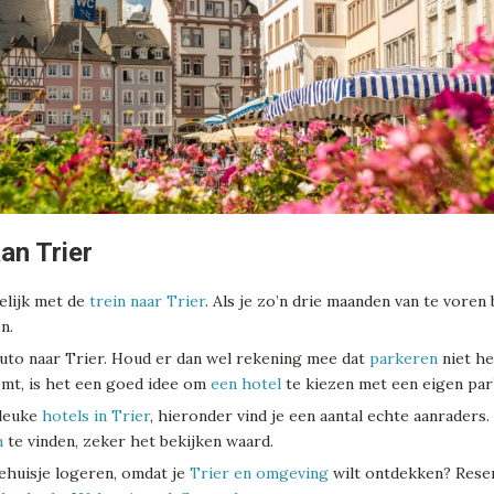
an Trier
elijk met de
trein naar Trier
. Als je zo’n drie maanden van te voren 
n.
uto naar Trier. Houd er dan wel rekening mee dat
parkeren
niet he
omt, is het een goed idee om
een hotel
te kiezen met een eigen par
 leuke
hotels in Trier
, hieronder vind je een aantal echte aanraders.
n
te vinden, zeker het bekijken waard.
iehuisje logeren, omdat je
Trier en omgeving
wilt ontdekken? Reser