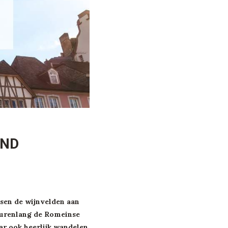
AND
ssen de wijnvelden aan
en urenlang de Romeinse
ar ook heerlijk wandelen