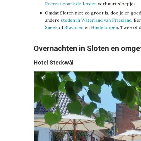
Recreatiepark de Jerden
verhuurt sloepjes.
Omdat Sloten niet zo groot is, doe je er goe
andere
steden in Waterland van Friesland
. Ee
Sneek
of
Stavoren
en
Hindeloopen
. Twee of 
Overnachten in Sloten en omge
Hotel Stedswâl