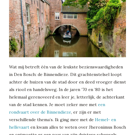
Wat mij betreft één van de leukste bezienswaardigheden
in Den Bosch: de Binnendieze. Dit grachtenstelsel loopt
achter de huizen van de stad door en deed vroeger dienst
als riool en handelsweg. In de jaren ’70 en ’80 is het
helemaal gerenoveerd en leer je, letterlijk, de achterkant
van de stad kennen. Je moet zeker mee met
een
rondvaart over de Binnendieze
, er zijn er met
verschillende thema’s. Ik ging mee met de
Hemel- en
hellevaart
en kwam alles te weten over Jheronimus Bosch
en ontmoette er een paar van zijn duistere schepsels.