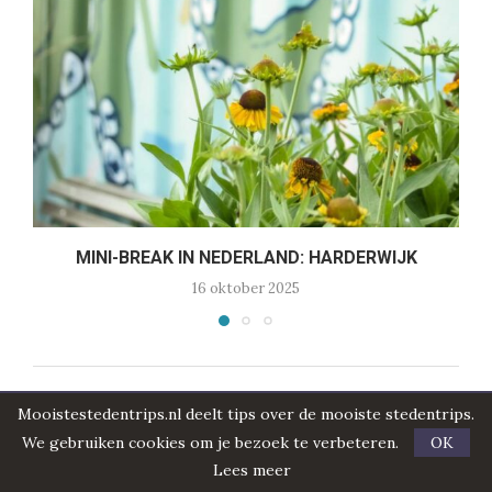
MINI-BREAK IN NEDERLAND: HARDERWIJK
16 oktober 2025
Mooistestedentrips.nl deelt tips over de mooiste stedentrips.
PLAATS EEN REACTIE
We gebruiken cookies om je bezoek te verbeteren.
OK
Lees meer