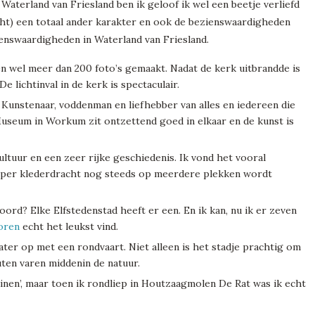
 Waterland van Friesland ben ik geloof ik wel een beetje verliefd
cht) een totaal ander karakter en ook de bezienswaardigheden
ezienswaardigheden in Waterland van Friesland.
ien wel meer dan 200 foto’s gemaakt. Nadat de kerk uitbrandde is
 lichtinval in de kerk is spectaculair.
Kunstenaar, voddenman en liefhebber van alles en iedereen die
Museum in Workum zit ontzettend goed in elkaar en de kunst is
cultuur en een zeer rijke geschiedenis. Ik vond het vooral
ooper klederdracht nog steeds op meerdere plekken wordt
ord? Elke Elfstedenstad heeft er een. En ik kan, nu ik er zeven
oren
echt het leukst vind.
ater op met een rondvaart. Niet alleen is het stadje prachtig om
nuten varen middenin de natuur.
inen’, maar toen ik rondliep in Houtzaagmolen De Rat was ik echt