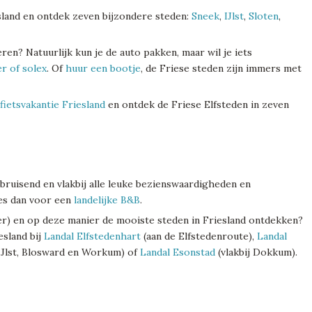
sland en ontdek zeven bijzondere steden:
Sneek
,
IJlst
,
Sloten
,
n? Natuurlijk kun je de auto pakken, maar wil je iets
r of solex
. Of
huur een bootje
, de Friese steden zijn immers met
fietsvakantie Friesland
en ontdek de Friese Elfsteden in zeven
 bruisend en vlakbij alle leuke bezienswaardigheden en
ies dan voor een
landelijke B&B
.
er) en op deze manier de mooiste steden in Friesland ontdekken?
esland bij
Landal Elfstedenhart
(aan de Elfstedenroute),
Landal
IJlst, Blosward en Workum) of
Landal Esonstad
(vlakbij Dokkum).