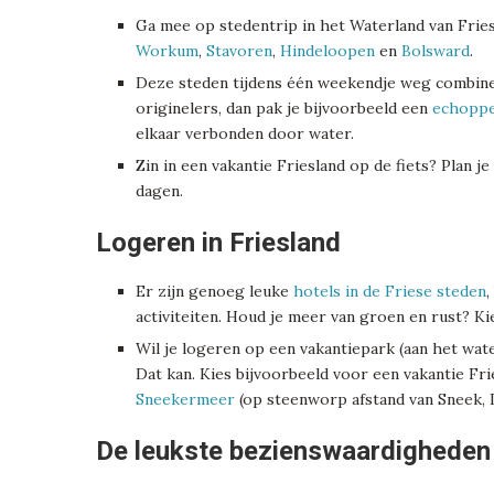
Ga mee op stedentrip in het Waterland van Frie
Workum
,
Stavoren
,
Hindeloopen
en
Bolsward
.
Deze steden tijdens één weekendje weg combinere
originelers, dan pak je bijvoorbeeld een
echoppe
elkaar verbonden door water.
Zin in een vakantie Friesland op de fiets? Plan je
dagen.
Logeren in Friesland
Er zijn genoeg leuke
hotels in de Friese steden
,
activiteiten. Houd je meer van groen en rust? K
Wil je logeren op een vakantiepark (aan het wat
Dat kan. Kies bijvoorbeeld voor een vakantie Fri
Sneekermeer
(op steenworp afstand van Sneek, 
De leukste bezienswaardigheden