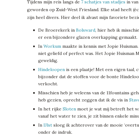
Tijdens mijn reis langs de
7 schatjes van stadjes
in van
geworden op Zuid-West Friesland. Elke stad heeft (é
zijn heel divers. Hier deel ik alvast mijn favoriete b
De Broerekerk in
Bolsward
, hier heb ik missch
er een bijzondere glazen overkapping gemaakt. De
In
Workum
maakte in kennis met Jopie Huisman. 
niet geliefd of perfect was. Het Jopie Huisman 
geweldig.
Hindeloopen
is een plaatje! Met een eigen taal, 
bijzonder dat de stoffen voor de bonte Hindel
verkocht.
Misschien heb je weleens van de 11fountains geho
heb gezien, oprecht zeggen dat ik de vis in
Stav
In het rijke
Sloten
moet je wat mij betreft het w
vanaf het water te zien, je zit binnen enkele mi
In
IJlst
sloeg ik achterover van de mooie ‘overtu
onder de indruk.