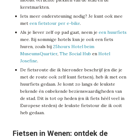
mooist verlichte plekken van de stad én de
kerstmarkten.
Iets meer ondersteuning nodig? Je kunt ook mee
met
een fietstour per e-bike
.
Als je liever zelf op pad gaat, neem je
een huurfiets
mee. Bij sommige hotels kun je ook een fiets
huren, zoals bij
25hours Hotel beim
MuseumsQuartier
,
The Social Hub
en
Hotel
Josefine
.
De fietsroute die ik hieronder beschrijf (en die je
met de route ook zelf kunt fietsen), heb ik met een
huurfiets gedaan. Je komt zo langs de leukste
bekende én onbekende bezienswaardigheden van
de stad. Dit is tot op heden (en ik fiets héél veel in
Europese steden) de leukste fietstour die ik ooit
heb gedaan.
Fietsen in Wenen: ontdek de