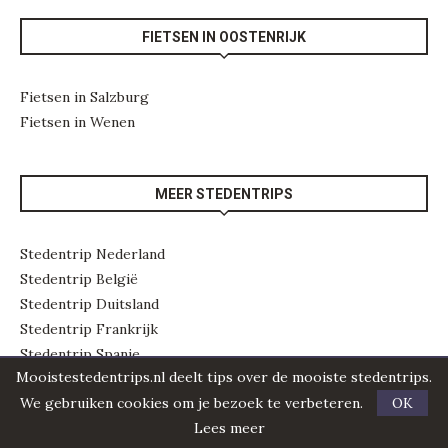
FIETSEN IN OOSTENRIJK
Fietsen in Salzburg
Fietsen in Wenen
MEER STEDENTRIPS
Stedentrip Nederland
Stedentrip België
Stedentrip Duitsland
Stedentrip Frankrijk
Stedentrip Spanje
Mooistestedentrips.nl deelt tips over de mooiste stedentrips.
Stedentrip Portugal
We gebruiken cookies om je bezoek te verbeteren.
OK
Stedentrip Italië
Lees meer
Stedentrip Kroatië