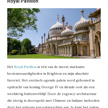
Royal Pavilion
Het
Royal Pavilion
is één van de meest markante
bezienswaardigheden in Brighton en mijn absolute
favoriet. Het exotisch ogende paleis werd gebouwd in
opdracht van koning George IV en diende ooit als een
weelderig buitenverblijf. Door de regency-architactuur
die stevig is doorspekt met Chinese en Indiase invloeden
doet het gebouw sprookjesachtig aan. Je kunt het paleis