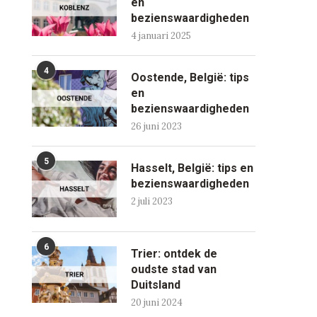
en
bezienswaardigheden
4 januari 2025
4
Oostende, België: tips
en
bezienswaardigheden
26 juni 2023
5
Hasselt, België: tips en
bezienswaardigheden
2 juli 2023
6
Trier: ontdek de
oudste stad van
Duitsland
20 juni 2024