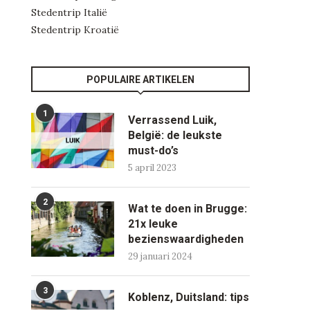
Stedentrip Italië
Stedentrip Kroatië
POPULAIRE ARTIKELEN
1
Verrassend Luik,
België: de leukste
must-do’s
5 april 2023
2
Wat te doen in Brugge:
21x leuke
bezienswaardigheden
29 januari 2024
3
Koblenz, Duitsland: tips