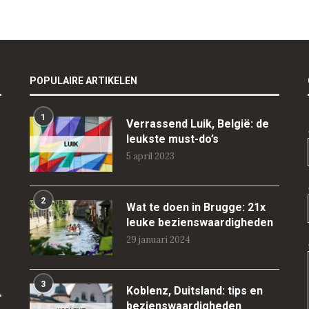
POPULAIRE ARTIKELEN
1
Verrassend Luik, België: de
leukste must-do’s
5 april 2023
2
Wat te doen in Brugge: 21x
leuke bezienswaardigheden
29 januari 2024
3
Koblenz, Duitsland: tips en
bezienswaardigheden