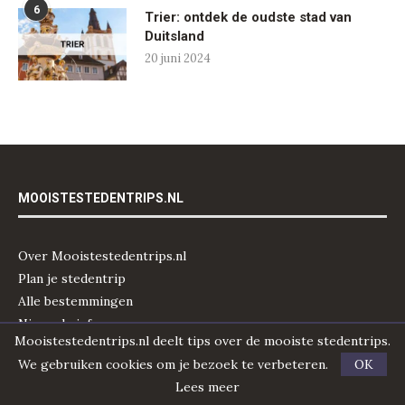
6
Trier: ontdek de oudste stad van
Duitsland
20 juni 2024
MOOISTESTEDENTRIPS.NL
Over Mooistestedentrips.nl
Plan je stedentrip
Alle bestemmingen
Nieuwsbrief
Mooistestedentrips.nl deelt tips over de mooiste stedentrips.
Samenwerken/ adverteren
We gebruiken cookies om je bezoek te verbeteren.
OK
Disclaimer & privacy
Lees meer
English