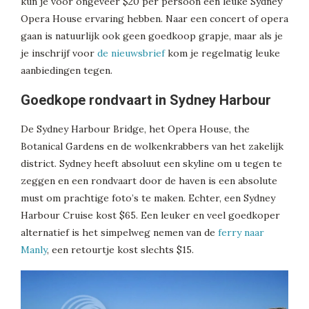
kun je voor ongeveer $20 per persoon een leuke Sydney
Opera House ervaring hebben. Naar een concert of opera
gaan is natuurlijk ook geen goedkoop grapje, maar als je
je inschrijf voor
de nieuwsbrief
kom je regelmatig leuke
aanbiedingen tegen.
Goedkope rondvaart in Sydney Harbour
De Sydney Harbour Bridge, het Opera House, the
Botanical Gardens en de wolkenkrabbers van het zakelijk
district. Sydney heeft absoluut een skyline om u tegen te
zeggen en een rondvaart door de haven is een absolute
must om prachtige foto’s te maken. Echter, een Sydney
Harbour Cruise kost $65. Een leuker en veel goedkoper
alternatief is het simpelweg nemen van de
ferry naar
Manly
, een retourtje kost slechts $15.