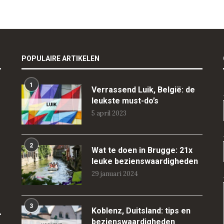
POPULAIRE ARTIKELEN
1
Verrassend Luik, België: de
leukste must-do’s
5 april 2023
2
Wat te doen in Brugge: 21x
leuke bezienswaardigheden
29 januari 2024
3
Koblenz, Duitsland: tips en
bezienswaardigheden