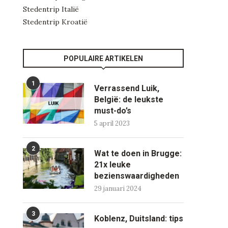
Stedentrip Italië
Stedentrip Kroatië
POPULAIRE ARTIKELEN
1
Verrassend Luik,
België: de leukste
must-do’s
5 april 2023
2
Wat te doen in Brugge:
21x leuke
bezienswaardigheden
29 januari 2024
3
Koblenz, Duitsland: tips