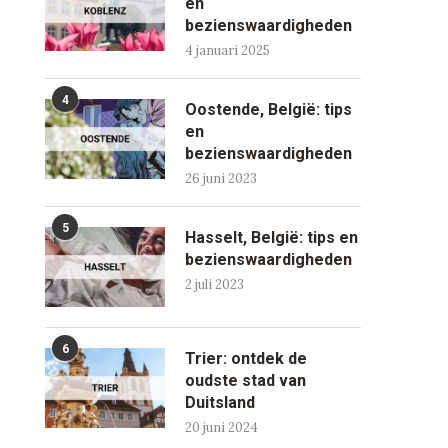
en
bezienswaardigheden
4 januari 2025
4
Oostende, België: tips
en
bezienswaardigheden
26 juni 2023
5
Hasselt, België: tips en
bezienswaardigheden
2 juli 2023
6
Trier: ontdek de
oudste stad van
Duitsland
20 juni 2024