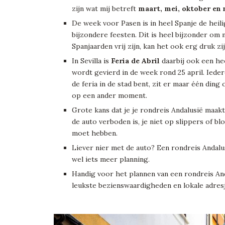
zijn wat mij betreft
maart, mei, oktober en
De week voor Pasen is in heel Spanje de heil
bijzondere feesten. Dit is heel bijzonder om 
Spanjaarden vrij zijn, kan het ook erg druk zij
In Sevilla is
Feria de Abril
daarbij ook een hee
wordt gevierd in de week rond 25 april. Iederee
de feria in de stad bent, zit er maar één ding
op een ander moment.
Grote kans dat je je rondreis Andalusië maak
de auto verboden is, je niet op slippers of bl
moet hebben.
Liever nier met de auto? Een rondreis Andal
wel iets meer planning.
Handig voor het plannen van een rondreis And
leukste bezienswaardigheden en lokale adresj