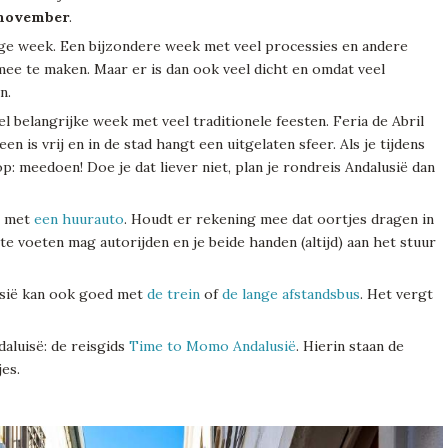
 november
.
ige week. Een bijzondere week met veel processies en andere
mee te maken. Maar er is dan ook veel dicht en omdat veel
n.
l belangrijke week met veel traditionele feesten. Feria de Abril
n is vrij en in de stad hangt een uitgelaten sfeer. Als je tijdens
 op: meedoen! Doe je dat liever niet, plan je rondreis Andalusië dan
t met
een huurauto
. Houdt er rekening mee dat oortjes dragen in
ote voeten mag autorijden en je beide handen (altijd) aan het stuur
usië kan ook goed met
de trein
of
de lange afstandsbus
. Het vergt
aluisë: de reisgids
Time to Momo Andalusië
. Hierin staan de
es.