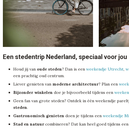
Een stedentrip Nederland, speciaal voor jou
Houd jij van
oude steden
? Dan is een
weekendje Utrecht
,
w
een prachtig oud centrum.
Liever genieten van
moderne architectuur
? Plan een
week
Bijzonder winkelen
doe je bijvoorbeeld tijdens een
weeken
Geen fan van grote steden? Ontdek in één weekendje parelt
steden
.
Gastronomisch genieten
doen je tijdens een
weekendje M
Stad en natuur
combineren? Dat kan heel goed tijdens ee