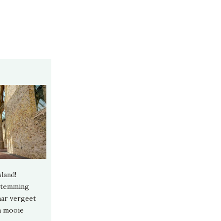
land!
estemming
aar vergeet
n mooie