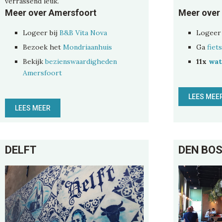
verrassend leuk.
Meer over Amersfoort
Meer over
Logeer bij
B&B Vita Nova
Logeer 
Bezoek het
Mondriaanhuis
Ga
fiet
Bekijk
bezienswaardigheden
11x
wat
Amersfoort
LEES MEE
LEES MEER
DELFT
DEN BO