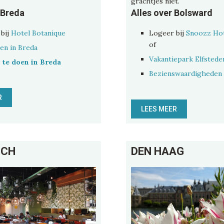
grachtjes niet.
 Breda
Alles over Bolsward
bij
Hotel Botanique
Logeer bij
Snoozz Hot
of
sen in Breda
Vakantiepark Elfstede
 te doen in Breda
Bezienswaardigheden
R
LEES MEER
SCH
DEN HAAG