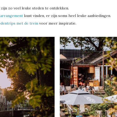
 zijn zo veel leuke steden te ontdekken.
larrangement
kunt vinden, er zijn soms heel leuke aanbiedingen.
edentrips met de trein
voor meer inspiratie.