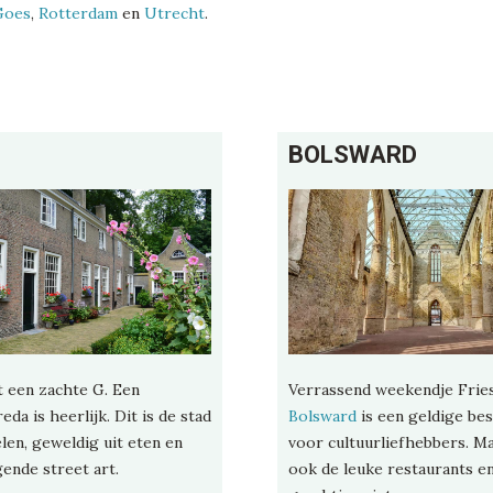
Goes
,
Rotterdam
en
Utrecht
.
BOLSWARD
 een zachte G. Een
Verrassend weekendje Fries
da is heerlijk. Dit is de stad
Bolsward
is een geldige b
elen, geweldig uit eten en
voor cultuurliefhebbers. M
ende street art.
ook de leuke restaurants e