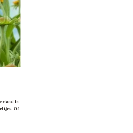
erland is
ltjes. Of