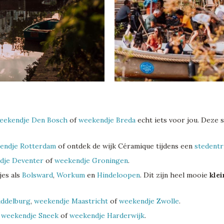
eekendje Den Bosch
of
weekendje Breda
echt iets voor jou. Deze 
endje Rotterdam
of ontdek de wijk Céramique tijdens een
stedentr
dje Deventer
of
weekendje Groningen
.
jes als
Bolsward
,
Workum
en
Hindeloopen
. Dit zijn heel mooie
klei
iddelburg
,
weekendje Maastricht
of
weekendje Zwolle
.
n
weekendje Sneek
of
weekendje Harderwijk
.