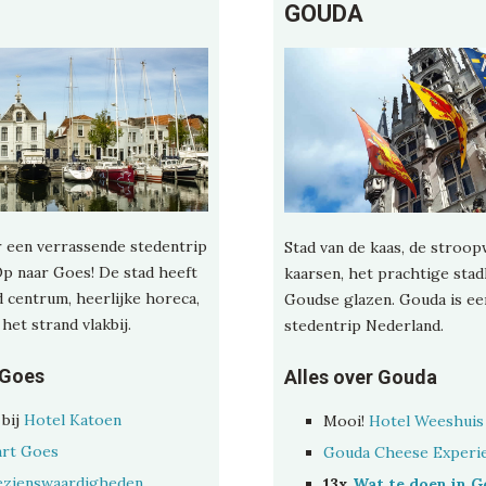
GOUDA
 een verrassende stedentrip
Stad van de kaas, de stroop
p naar Goes! De stad heeft
kaarsen, het prachtige stad
 centrum, heerlijke horeca,
Goudse glazen. Gouda is ee
 het strand vlakbij.
stedentrip Nederland.
 Goes
Alles over Gouda
bij
Hotel Katoen
Mooi!
Hotel Weeshuis
art Goes
Gouda Cheese Experi
ezienswaardigheden
13x
Wat te doen in 