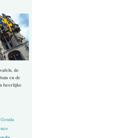
wafels, de
huis en de
n heerlijke
 Gouda
ence
Gouda