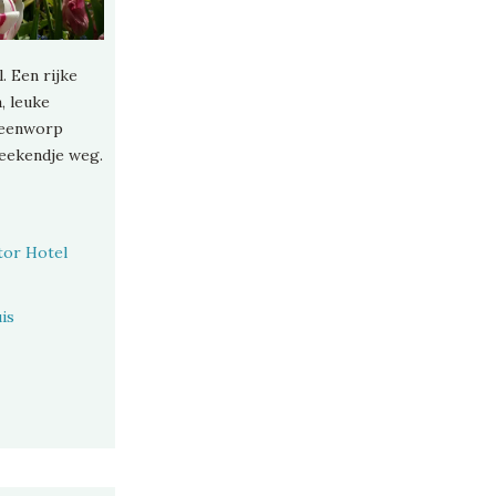
. Een rijke
, leuke
teenworp
weekendje weg.
tor Hotel
is