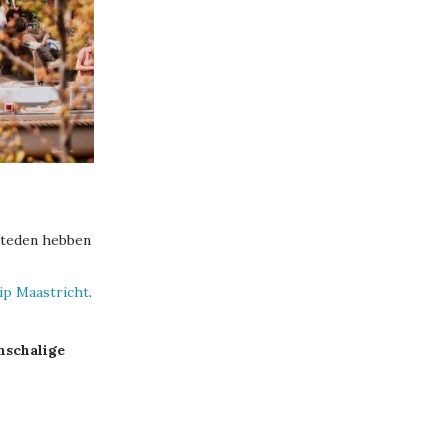
steden hebben
ip Maastricht
.
nschalige