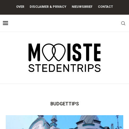
OVER
DISCLAIMER & PRIVACY
NIEUWSBRIEF
CONTACT
BUDGETTIPS