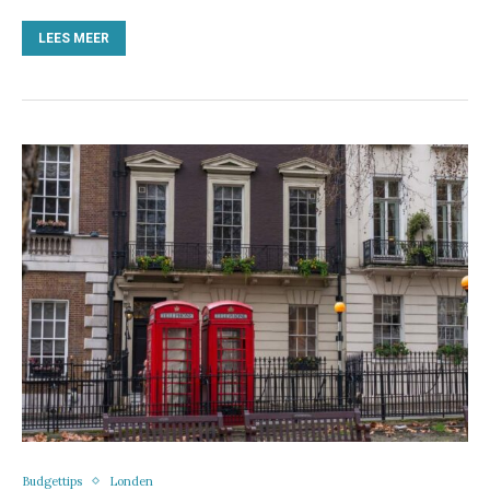
LEES MEER
Budgettips
Londen