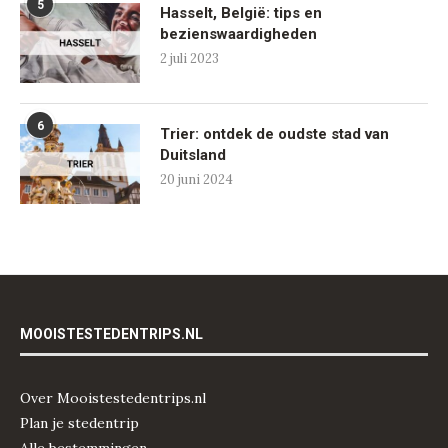
5
Hasselt, België: tips en
bezienswaardigheden
2 juli 2023
6
Trier: ontdek de oudste stad van
Duitsland
20 juni 2024
MOOISTESTEDENTRIPS.NL
Over Mooistestedentrips.nl
Plan je stedentrip