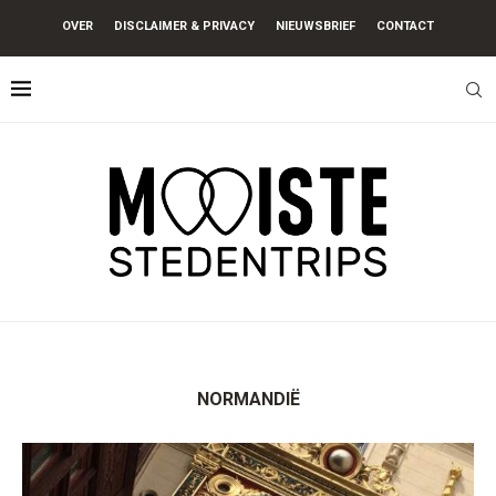
OVER
DISCLAIMER & PRIVACY
NIEUWSBRIEF
CONTACT
NORMANDIË