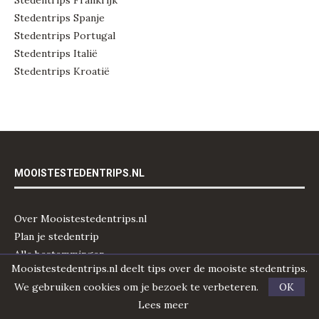
Stedentrips Spanje
Stedentrips Portugal
Stedentrips Italië
Stedentrips Kroatië
MOOISTESTEDENTRIPS.NL
Over Mooistestedentrips.nl
Plan je stedentrip
Alle bestemmingen
Mooistestedentrips.nl deelt tips over de mooiste stedentrips.
Nieuwsbrief
We gebruiken cookies om je bezoek te verbeteren.
OK
Samenwerken/ adverteren
Lees meer
Disclaimer & privacy