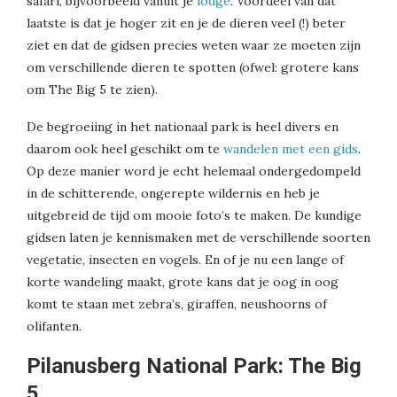
safari, bijvoorbeeld vanuit je
lodge
. Voordeel van dat
laatste is dat je hoger zit en je de dieren veel (!) beter
ziet en dat de gidsen precies weten waar ze moeten zijn
om verschillende dieren te spotten (ofwel: grotere kans
om The Big 5 te zien).
De begroeiing in het nationaal park is heel divers en
daarom ook heel geschikt om te
wandelen met een gids
.
Op deze manier word je echt helemaal ondergedompeld
in de schitterende, ongerepte wildernis en heb je
uitgebreid de tijd om mooie foto’s te maken. De kundige
gidsen laten je kennismaken met de verschillende soorten
vegetatie, insecten en vogels. En of je nu een lange of
korte wandeling maakt, grote kans dat je oog in oog
komt te staan met zebra’s, giraffen, neushoorns of
olifanten.
Pilanusberg National Park: The Big
5