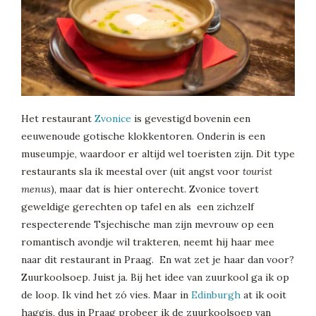
Het restaurant
Zvonice
is gevestigd bovenin een
eeuwenoude gotische klokkentoren. Onderin is een
museumpje, waardoor er altijd wel toeristen zijn. Dit type
restaurants sla ik meestal over (uit angst voor
tourist
menus
), maar dat is hier onterecht. Zvonice tovert
geweldige gerechten op tafel en als een zichzelf
respecterende Tsjechische man zijn mevrouw op een
romantisch avondje wil trakteren, neemt hij haar mee
naar dit restaurant in Praag. En wat zet je haar dan voor?
Zuurkoolsoep. Juist ja. Bij het idee van zuurkool ga ik op
de loop. Ik vind het zó vies. Maar in
Edinburgh
at ik ooit
haggis, dus in Praag probeer ik de zuurkoolsoep van