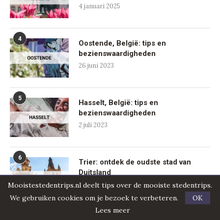
4 januari 2025
4
Oostende, België: tips en
bezienswaardigheden
26 juni 2023
5
Hasselt, België: tips en
bezienswaardigheden
2 juli 2023
6
Trier: ontdek de oudste stad van
Duitsland
20 juni 2024
Mooistestedentrips.nl deelt tips over de mooiste stedentrips.
We gebruiken cookies om je bezoek te verbeteren.
OK
Lees meer