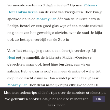
Vermoeide voeten na 3 dagen Berlijn? Op naar
25hours
Hotel Bikini Berlin
aan de rand van Tiergarten. Hier kun je
apenkooien in de
Monkey Bar
, één van de leukste bars in
Berlijn. Bestel er een goed glas wijn of een mooie cocktail
en geniet van het geweldige uitzicht over de stad. Je kijkt
ook zo het apenverblijf van de Zoo in.
Voor het eten ga je gewoon een deurtje verderop. Bij
Neni
eet je namelijk de lekkerste Midden-Oosterse
gerechten, maar ook heel fijne burgers, curry’s en
salades. Heb je daarna nog zin in een drankje of wil je tot
diep in de nacht dansen? Dan wandel je weer terug naar
Monkey Bar
. Hier draai namelijk bijna elke avond een DJ
en is het tot in de kleine uurtjes gezellig.
Mooistestedentrips.nl deelt tips over de mooiste stedentrips.
We gebruiken cookies om je bezoek te verbeteren.
OK
Lees meer