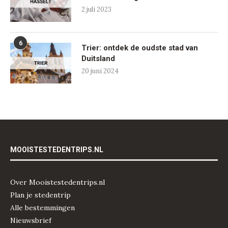
2 juli 2023
6
Trier: ontdek de oudste stad van
Duitsland
20 juni 2024
MOOISTESTEDENTRIPS.NL
Over Mooistestedentrips.nl
Plan je stedentrip
Alle bestemmingen
Nieuwsbrief