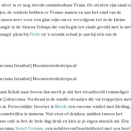
 sfeer is er nog steeds onmiskenbaar Frans. De straten zijn smal e
s, de winkels hebben er Franse namen en aan het eind van de
assen neer voor een glas wijn om er vervolgens tot in de kleine
angir is de Akarsu Yokuşu die van begin tot einde gevuld met is me
angir plein bij
Firûz
en ’s avonds schuif je aan bij één van de
mami Sokak naar boven dan merk je dat het straatbeeld rommeliger
n Çukurcuma. Verdwaal in de smalle straatjes die via trappetjes me
 in. Persoonlijke favoriet is
Mozk
, een enorme winkel met kleding,
 zonnebrillen is immens. Wat eten of drinken, midden tussen het
nusse café is het de hele dag druk en kies je je eigen muziek uit. Eén
kurcuma:
Hotel Corinne
, een schitterend boetiekhotel met een heel