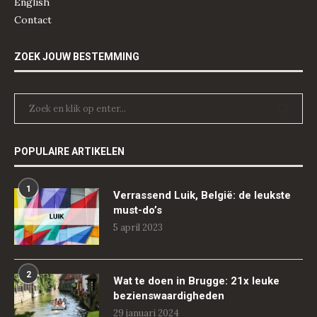
English
Contact
ZOEK JOUW BESTEMMING
POPULAIRE ARTIKELEN
1
Verrassend Luik, België: de leukste
must-do’s
5 april 2023
2
Wat te doen in Brugge: 21x leuke
bezienswaardigheden
29 januari 2024