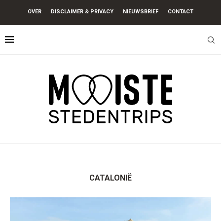
OVER
DISCLAIMER & PRIVACY
NIEUWSBRIEF
CONTACT
CATALONIË