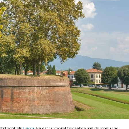
etstocht als
Lucca
. En dat is vooral te danken aan de iconische