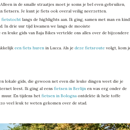
 Alleen in de smalle straatjes moet je soms je bel even gebruiken,
fietsers. Je kunt je fiets ook overal veilig neerzetten.
 fietstocht
langs de highlights aan. Ik ging, samen met man en kind
d. In drie uur tijd kwamen we langs de mooiste
en leuke gids van Baja Bikes vertelde ons alles over de bijzondere
akkelijk
een fiets huren
in Lucca. Als je
deze fietsroute
volgt, kom j
en lokale gids, die gewoon net even die leuke dingen weet die je
ternet leest. Ik ging al eens
fietsen in Berlijn
en was erg onder de
e muur. En tijdens het
fietsen in Bologna
ontdekte ik hele toffe
ik zo veel leuk te weten gekomen over de stad.