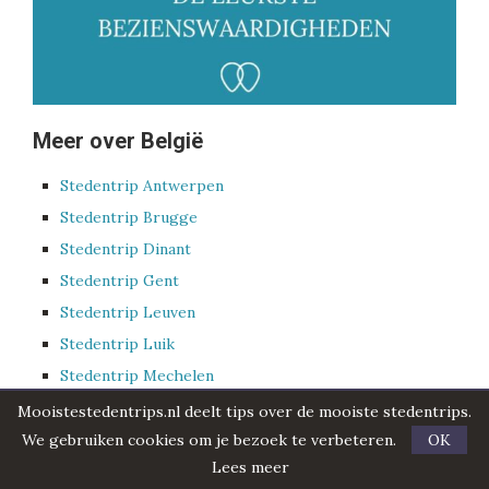
Meer over België
Stedentrip Antwerpen
Stedentrip Brugge
Stedentrip Dinant
Stedentrip Gent
Stedentrip Leuven
Stedentrip Luik
Stedentrip Mechelen
Stedentrip Mons
Mooistestedentrips.nl deelt tips over de mooiste stedentrips.
Stedentrip Namen
We gebruiken cookies om je bezoek te verbeteren.
OK
Lees meer
Stedentrip Oostende