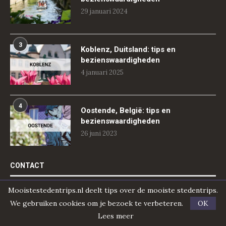
29 januari 2024
3
Koblenz, Duitsland: tips en
bezienswaardigheden
4 januari 2025
4
Oostende, België: tips en
bezienswaardigheden
26 juni 2023
CONTACT
Mooistestedentrips.nl deelt tips over de mooiste stedentrips.
Je naam (verplicht)
We gebruiken cookies om je bezoek te verbeteren.
OK
Lees meer