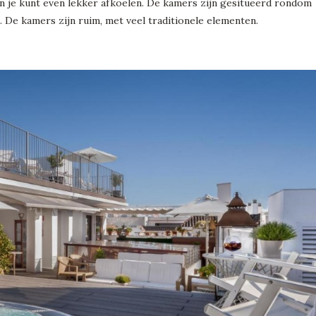
en je kunt even lekker afkoelen. De kamers zijn gesitueerd rondom
 De kamers zijn ruim, met veel traditionele elementen.