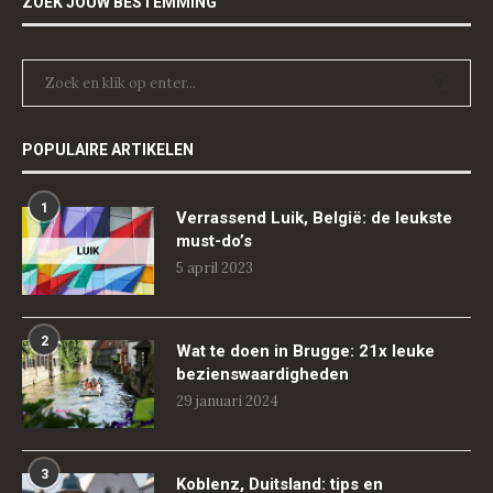
ZOEK JOUW BESTEMMING
POPULAIRE ARTIKELEN
1
Verrassend Luik, België: de leukste
must-do’s
5 april 2023
2
Wat te doen in Brugge: 21x leuke
bezienswaardigheden
29 januari 2024
3
Koblenz, Duitsland: tips en