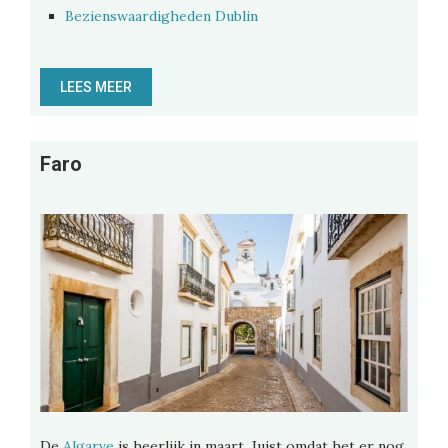
Bezienswaardigheden Dublin
LEES MEER
Faro
De
Algarve
is heerlijk in maart. Juist omdat het er nog