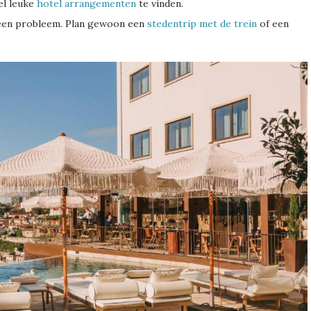
oel leuke
hotel arrangementen
te vinden.
 Geen probleem. Plan gewoon een
stedentrip met de trein
of een