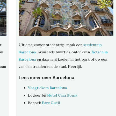
t
Ultieme zomer stedentrip: maak een
stedentrip
an
Barcelona
! Bruisende buurtjes ontdekken,
fietsen in
Barcelona
en daarna afkoelen in het park of op één
 aan
van de stranden van de stad. Heerlijk.
Lees meer over Barcelona
Vliegtickets Barcelona
Logeer bij
Hotel Casa Bonay
Bezoek
Parc Guëll