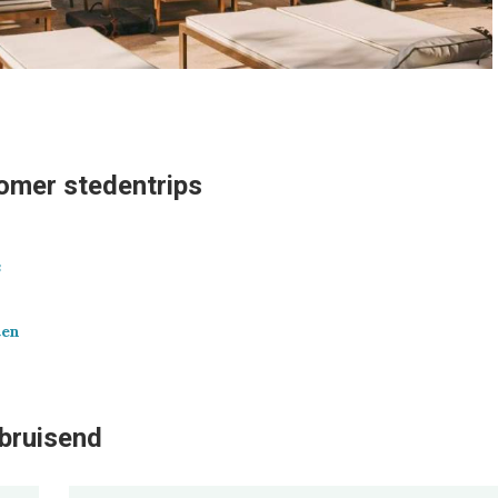
zomer stedentrips
s
ten
 bruisend